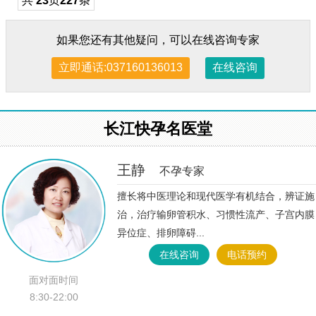
共
23
页
227
条
如果您还有其他疑问，可以在线咨询专家
立即通话:037160136013
在线咨询
长江快孕名医堂
王静
不孕专家
擅长将中医理论和现代医学有机结合，辨证施
治，治疗输卵管积水、习惯性流产、子宫内膜
异位症、排卵障碍...
在线咨询
电话预约
面对面时间
8:30-22:00