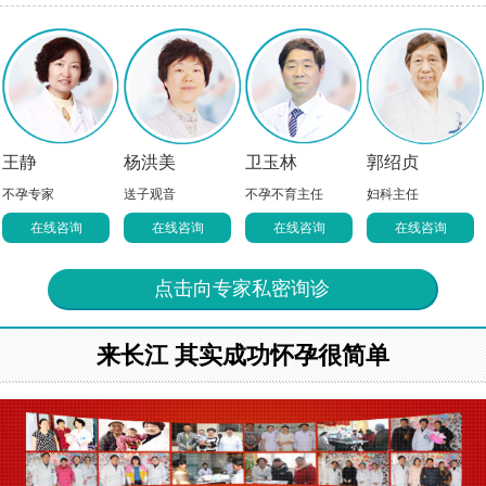
王静
杨洪美
卫玉林
郭绍贞
不孕专家
送子观音
不孕不育主任
妇科主任
在线咨询
在线咨询
在线咨询
在线咨询
点击向专家私密询诊
来长江 其实成功怀孕很简单