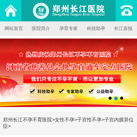
网站首页
医院简介
孕育专家
科技助孕
长江喜报
郑州长江不孕不育医院
>
女性不孕
>
子宫性不孕
>
子宫内膜异位
症
>