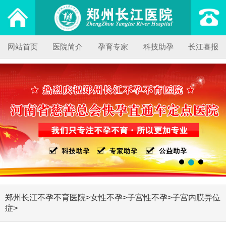
网站首页
医院简介
孕育专家
科技助孕
长江喜报
郑州长江不孕不育医院
>
女性不孕
>
子宫性不孕
>
子宫内膜异位
症
>