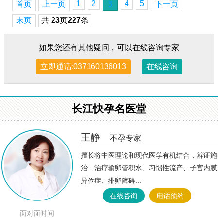
1
2
4
5
首页
上一页
3
下一页
末页
共
23
页
227
条
如果您还有其他疑问，可以在线咨询专家
立即通话:037160136013
在线咨询
长江快孕名医堂
王静
不孕专家
擅长将中医理论和现代医学有机结合，辨证施
治，治疗输卵管积水、习惯性流产、子宫内膜
异位症、排卵障碍...
在线咨询
电话预约
面对面时间